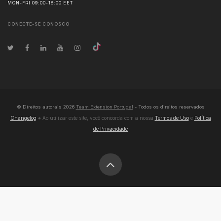
MON-FRI 09:00-18:00 EET
CONECTE-SE CONOSCO
© Direitos autorais
2026
Team Extension Portugal
- Todos os direitos reservados
Changelog
● Ao utilizar este site, você concorda com a nossa
Termos de Uso
e
Política
de Privacidade