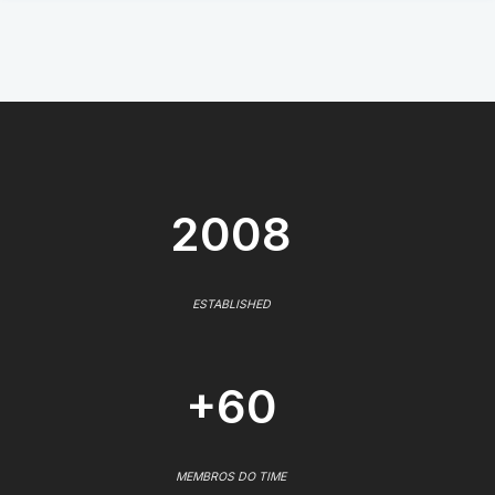
2008
ESTABLISHED
+60
MEMBROS DO TIME