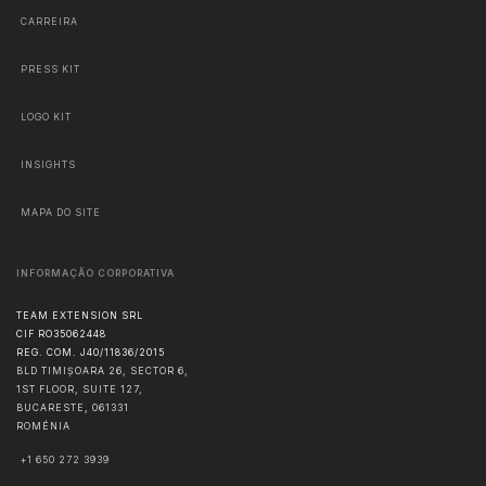
CARREIRA
PRESS KIT
LOGO KIT
INSIGHTS
MAPA DO SITE
INFORMAÇÃO CORPORATIVA
TEAM EXTENSION SRL
CIF RO35062448
REG. COM. J40/11836/2015
BLD TIMIȘOARA 26, SECTOR 6,
1ST FLOOR, SUITE 127,
BUCARESTE
,
061331
ROMÉNIA
+1 650 272 3939