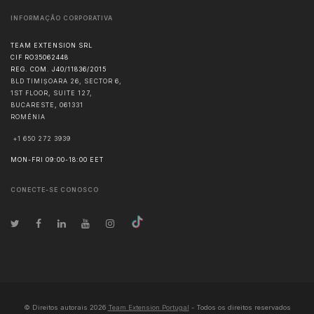
INFORMAÇÃO CORPORATIVA
TEAM EXTENSION SRL
CIF RO35062448
REG. COM. J40/11836/2015
BLD TIMIȘOARA 26, SECTOR 6,
1ST FLOOR, SUITE 127,
BUCARESTE
,
061331
ROMÉNIA
+1 650 272 3939
MON-FRI 09:00-18:00 EET
CONECTE-SE CONOSCO
© Direitos autorais
2026
Team Extension Portugal
- Todos os direitos reservados