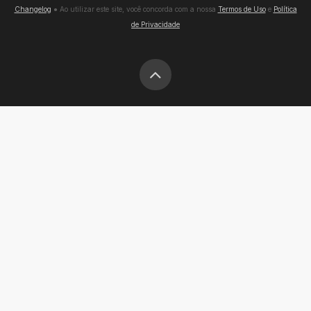
Changelog
● Ao utilizar este site, você concorda com a nossa
Termos de Uso
e
Política
de Privacidade