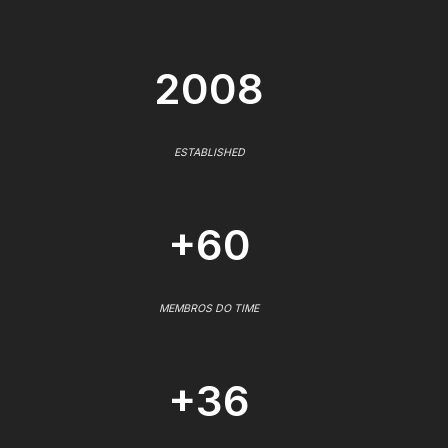
2008
ESTABLISHED
+60
MEMBROS DO TIME
+36