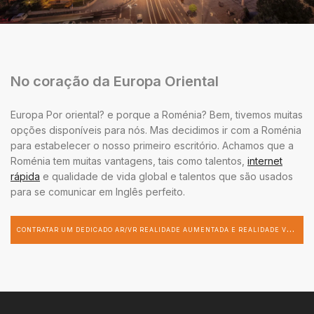
No coração da Europa Oriental
Europa Por oriental? e porque a Roménia? Bem, tivemos muitas
opções disponíveis para nós. Mas decidimos ir com a Roménia
para estabelecer o nosso primeiro escritório. Achamos que a
Roménia tem muitas vantagens, tais como talentos,
internet
rápida
e qualidade de vida global e talentos que são usados
para se comunicar em Inglês perfeito.
C
ONTRATAR UM DEDICADO AR/VR REALIDADE AUMENTADA E REALIDADE VIRTUAL DESENVOLVEDOR