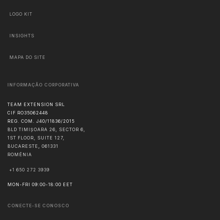
LOGO KIT
INSIGHTS
MAPA DO SITE
INFORMAÇÃO CORPORATIVA
TEAM EXTENSION SRL
CIF RO35062448
REG. COM. J40/11836/2015
BLD TIMIȘOARA 26, SECTOR 6,
1ST FLOOR, SUITE 127,
BUCARESTE
,
061331
ROMÉNIA
+1 650 272 3939
MON-FRI 09:00-18:00 EET
CONECTE-SE CONOSCO