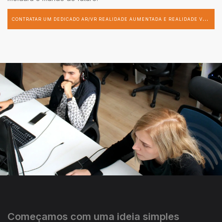
C
ONTRATAR UM DEDICADO AR/VR REALIDADE AUMENTADA E REALIDADE VIRTUAL DESENVOLVEDOR
Começamos com uma ideia simples