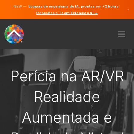
NEW —
Equipas de engenharia de IA, prontas em 72 horas.
×
Descubra o Team Extension AI →
Português
Inglês
SOBRE NÓS
PERÍCIA
COMO FUNCIONA?
Perícia na AR/VR
CARREIRA
CONTRATAR
Realidade
PORTUGAL
Aumentada e
PT
COMEÇAR