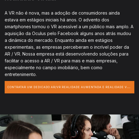
A VR não é nova, mas a adoção de consumidores ainda
estava em estágios iniciais há anos. O advento dos
smartphones tornou o VR acessível a um público mais amplo. A
aquisição da Oculus pelo Facebook alguns anos atrás mudou
a dinâmica do mercado. Enquanto ainda em estágios
experimentais, as empresas perceberam o incrível poder da
AR / VR. Nossa empresa está desenvolvendo soluções para
facilitar o acesso a AR / VR para mais e mais empresas,
especialmente no campo imobiliário, bem como
entretenimento.
C
ONTRATAR UM DEDICADO AR/VR REALIDADE AUMENTADA E REALIDADE VIRTUAL DESENVOLVEDOR