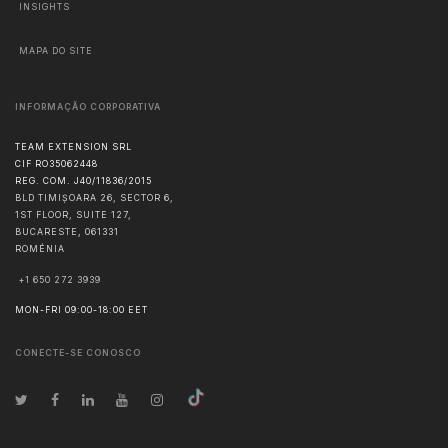
INSIGHTS
MAPA DO SITE
INFORMAÇÃO CORPORATIVA
TEAM EXTENSION SRL
CIF RO35062448
REG. COM. J40/11836/2015
BLD TIMIȘOARA 26, SECTOR 6,
1ST FLOOR, SUITE 127,
BUCARESTE
,
061331
ROMÉNIA
+1 650 272 3939
MON-FRI 09:00-18:00 EET
CONECTE-SE CONOSCO