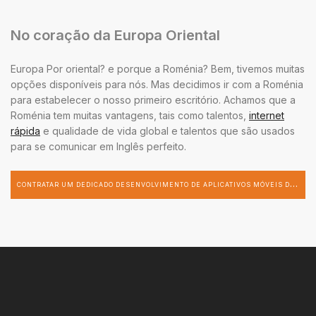
No coração da Europa Oriental
Europa Por oriental? e porque a Roménia? Bem, tivemos muitas
opções disponíveis para nós. Mas decidimos ir com a Roménia
para estabelecer o nosso primeiro escritório. Achamos que a
Roménia tem muitas vantagens, tais como talentos,
internet
rápida
e qualidade de vida global e talentos que são usados
para se comunicar em Inglês perfeito.
C
ONTRATAR UM DEDICADO DESENVOLVIMENTO DE APLICATIVOS MÓVEIS DESENVOLVEDOR