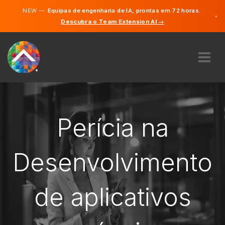
NEW —
Equipas de engenharia de IA, prontas em 72 horas.
×
Descubra o Team Extension AI →
Português
Inglês
SOBRE NÓS
PERÍCIA
COMO FUNCIONA?
Perícia na
CARREIRA
CONTRATAR
Desenvolvimento
PORTUGAL
de aplicativos
PT
COMEÇAR