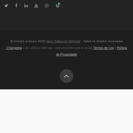
© Direitos autorais
2026
Team Extension Portugal
- Todos os direitos reservados
Changelog
● Ao utilizar este site, você concorda com a nossa
Termos de Uso
e
Política
de Privacidade