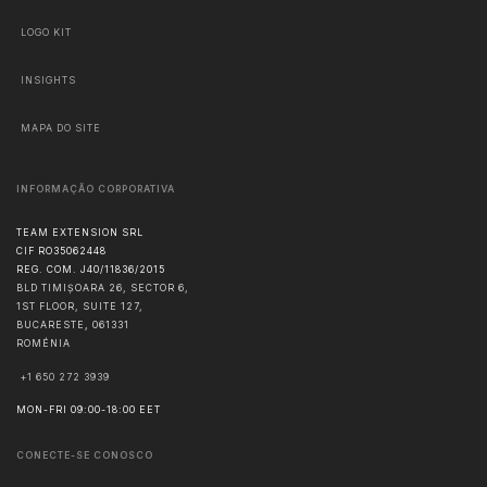
LOGO KIT
INSIGHTS
MAPA DO SITE
INFORMAÇÃO CORPORATIVA
TEAM EXTENSION SRL
CIF RO35062448
REG. COM. J40/11836/2015
BLD TIMIȘOARA 26, SECTOR 6,
1ST FLOOR, SUITE 127,
BUCARESTE
,
061331
ROMÉNIA
+1 650 272 3939
MON-FRI 09:00-18:00 EET
CONECTE-SE CONOSCO