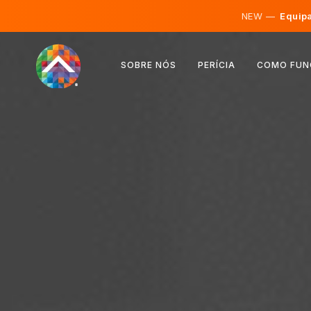
NEW —
Equipa
Áustria
SOBRE NÓS
PERÍCIA
COMO FUN
Finlândia
Islândia
Luxemburgo
Suécia
Reino Unido
Albânia
Tchéquia
Hungria
Macedônia do Norte