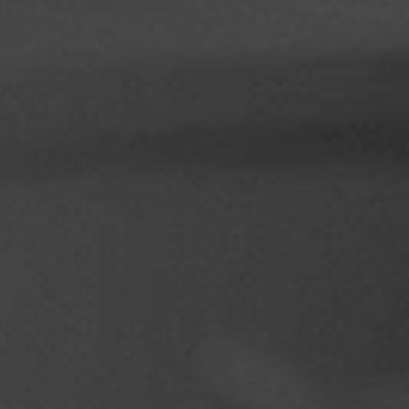
Filipinas
Sérvia
Ucrânia