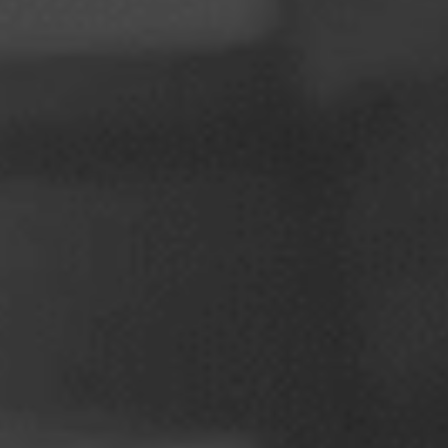
Polônia
Eslovênia
Vietnã