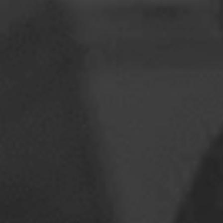
Romênia
Eslováquia