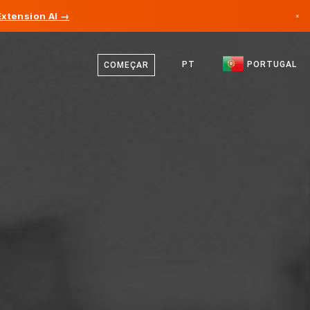
xtension AI →
×
Português
Canadá
Inglês
PT
PORTUGAL
COMEÇAR
Alemanha
Liechtenstein
Noruega
Japão
Bulgária
Croácia
Lituânia
Montenegro