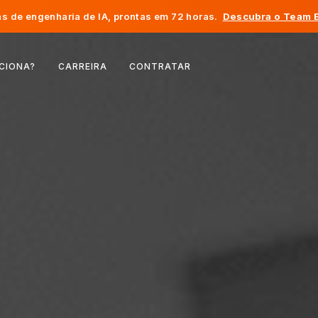
s de engenharia de IA, prontas em 72 horas.
Descubra o Team E
Bélgica
CIONA?
CARREIRA
CONTRATAR
França
Irlanda
Países Baixos
Suíça
Estados Unidos
Bósnia e Herzegovina
Estônia
Letônia
Moldávia